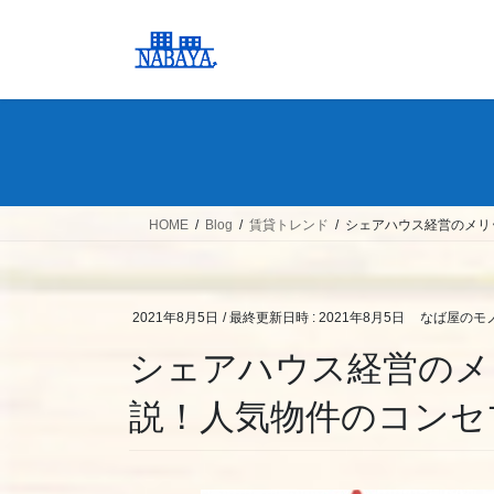
コ
ナ
ン
ビ
テ
ゲ
ン
ー
ツ
シ
へ
ョ
ス
ン
キ
に
ッ
移
HOME
Blog
賃貸トレンド
シェアハウス経営のメリ
プ
動
2021年8月5日
/ 最終更新日時 :
2021年8月5日
なば屋のモ
シェアハウス経営のメ
説！人気物件のコンセ